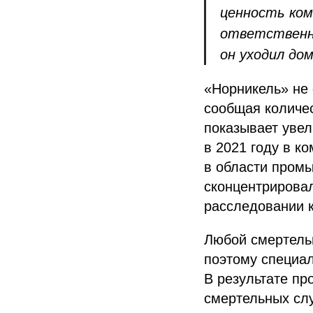
ценность ком
ответственно
он уходил до
«Норникель» не
сообщая количес
показывает увел
в 2021 году в к
в области пром
сконцентрирова
расследовании к
Любой смертельн
поэтому специал
В результате пр
смертельных слу