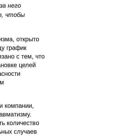
за него
о, чтобы
изма, открыто
ду график
зано с тем, что
ановке целей
асности
ом
и компании,
авматизму.
ть количество
ьных случаев