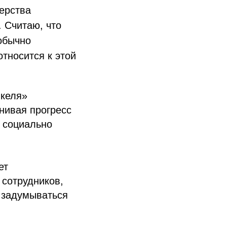
ерства
. Считаю, что
обычно
относится к этой
икеля»
нивая прогресс
 социально
ет
 сотрудников,
 задумываться