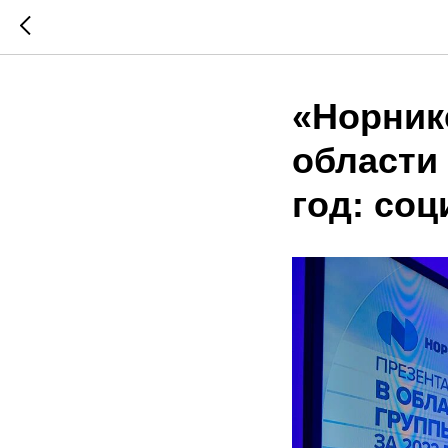
«Норник
области 
год: со