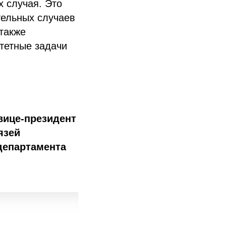
х случая. Это
тельных случаев
 также
тетные задачи
вице-президент
язей
департамента