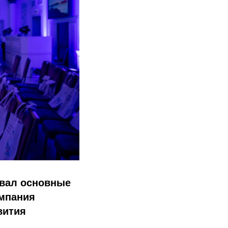
овал основные
омпания
вития
.