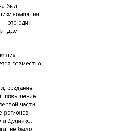
ь» был
ники компании
 — это один
рт дает
ля них
ется совместно
и, создание
й, повышение
 первой части
е регионов
 в Дудинке.
га, не было