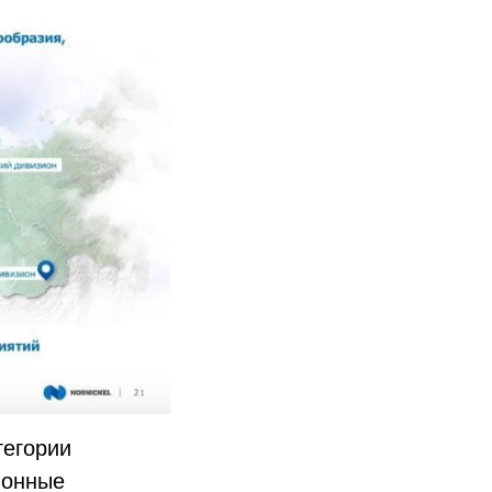
тегории
ионные