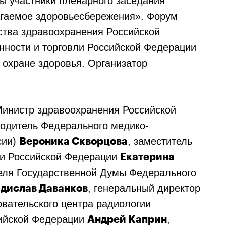
ы участники пленарного заседания
агаемое здоровьесбережения». Форум
ства здравоохранения Российской
ности и торговли Российской Федерации
 охране здоровья. Организатор
Министр здравоохранения Российской
водитель Федерального медико-
сии)
, заместитель
Вероника Скворцова
ли Российской Федерации
Екатерина
теля Государственной Думы Федерального
, генеральный директор
дислав Даванков
вательского центра радиологии
сийской Федерации
,
Андрей Каприн