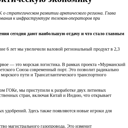
 о стратегическом развитии арктического региона. Глава
ования к инфраструктуре телеком-операторов при
ния сегодня дают наибольшую отдачу и что стало главным
ние 6 лет мы увеличили валовой региональный продукт в 2,3
ервое — это морская логистика. В рамках проекта «Мурманский
оветского Союза современный порт. Это позволит радикально
морского пути и Трансатлантического транспортного
ом ГОКе, мы приступили к разработке двух литиевых
ственных стран, включая Китай и Индию, что открывает
х удобрений. Здесь также появляются новые игроки для
во магистрального газопровода. Это изменит