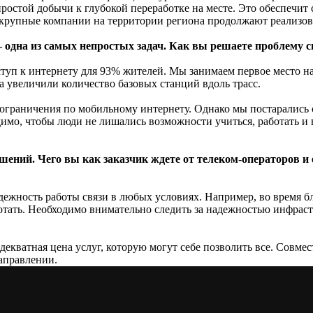
ростой добычи к глубокой переработке на месте. Это обеспечи
е крупные компании на территории региона продолжают реализо
одна из самых непростых задач. Как вы решаете проблему с
ступ к интернету для 93% жителей. Мы занимаем первое место на
за увеличили количество базовых станций вдоль трасс.
 ограничения по мобильному интернету. Однако мы постарались 
имо, чтобы люди не лишались возможности учиться, работать и 
ений. Чего вы как заказчик ждете от телеком-операторов и 
дежность работы связи в любых условиях. Например, во время б
ботать. Необходимо внимательно следить за надежностью инфрас
адекватная цена услуг, которую могут себе позволить все. Совме
аправлении.