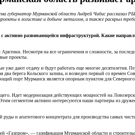
ма губернатор Мурманской области Андрей Чибис рассказал РБК
проекты в логистике и добыче металлов, а также раскрыл треб
 с активно развивающейся инфраструктурой. Какие направле
 Арктики. Несмотря на все ограничения и сложности, за послед
овые проекты.
е уже дают отдачу и будут работать еще многие десятилетия. П
ая два берега Кольского залива, и возведен первый со времен С
ающий порт Мурманск является опорным пунктом для Северного 
щего. Идет модернизация действующих мощностей на Ловозерск
 Этим сегментом активно интересуются наши партнеры из друже
руды и апатитового концентрата для производства самых чисты
й «Газпром», — газификация Мурманской области и строительст