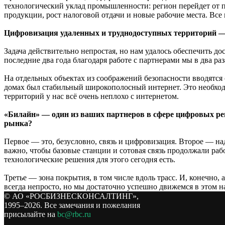
технологический уклад промышленности: регион перейдет от п
продукции, рост налоговой отдачи и новые рабочие места. Вс
Цифровизация удаленных и труднодоступных территорий — 
Задача действительно непростая, но нам удалось обеспечить до
последние два года благодаря работе с партнерами мы в два ра
На отдельных объектах из соображений безопасности вводятся
домах был стабильный широкополосный интернет. Это необход
территорий у нас всё очень неплохо с интернетом.
«Билайн» — один из ваших партнеров в сфере цифровых реш
рынка?
Первое — это, безусловно, связь и цифровизация. Второе — на
важно, чтобы базовые станции и сотовая связь продолжали ра
технологические решения для этого сегодня есть.
Третье — зона покрытия, в том числе вдоль трасс. И, конечно, 
всегда непросто, но мы достаточно успешно движемся в этом н
© АО «РОСБИЗНЕСКОНСАЛТИНГ»,
1995–2026. Все замечания и пожелания
присылайте на
bc@rbc.ru